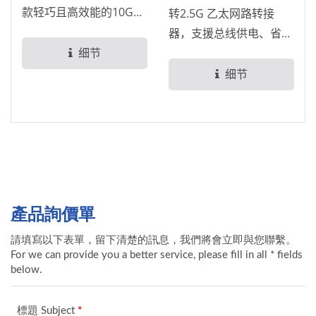
款轻巧且高效能的10GbE
转2.5G 乙太网路转接
有线网路解决方案，可即
器，支援总线供电、省电
时为USB-C...
细节
模式与唤醒网路（Wake-
On-有线网路埠）功能。
细节
这款便携式设计让您随身
携带，仅需透过USB-A...