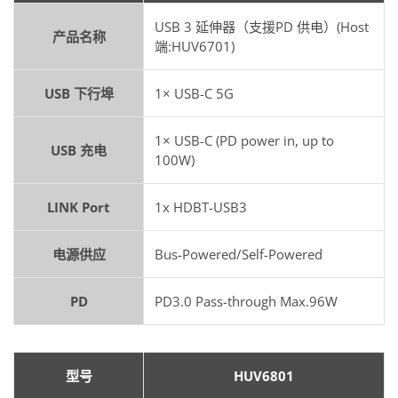
USB 3 延伸器（支援PD 供电）(Host
产品名称
端:HUV6701)
USB 下行埠
1× USB-C 5G
1× USB-C (PD power in, up to
USB 充电
100W)
LINK Port
1x HDBT-USB3
电源供应
Bus-Powered/Self-Powered
PD
PD3.0 Pass-through Max.96W
型号
HUV6801