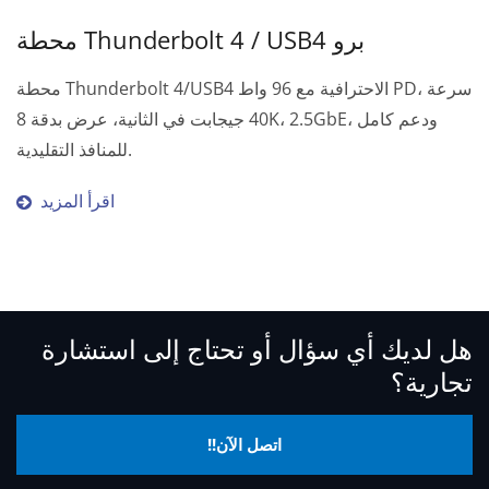
محطة مشاركة USB-C
محطة Thunderbolt 4 / USB4 برو
محطة DUK6850 تتيح لجهازي كمبيوتر محمول مشاركة شاشات
4K، والطاقة (130W)، وأجهزة USB، والمدخلات - مثالية لعقد
المؤتمرات بسلاسة.
اقرأ المزيد
هل لديك أي سؤال أو تحتاج إلى استشارة
تجارية؟
اتصل الآن!!