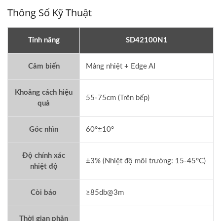
Thông Số Kỹ Thuật
Tính năng
SD42100N1
Cảm biến
Mảng nhiệt + Edge AI
Khoảng cách hiệu
55-75cm (Trên bếp)
quả
Góc nhìn
60°±10°
Độ chính xác
±3% (Nhiệt độ môi trường: 15-45°C)
nhiệt độ
Còi báo
≥85db@3m
Thời gian phản