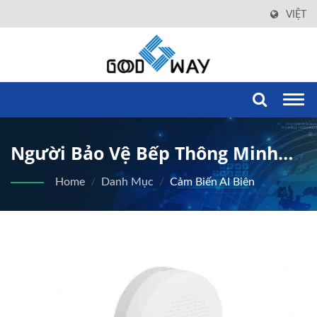
VIỆT
Togg
navi
Người Bảo Vệ Bếp Thông Minh
Với Phát Hiện Nguy Cơ Do AI.
Home
/
Danh Mục
/
Cảm Biến AI Biên