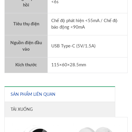
<6s
hồi
Chế độ phát hiện <55mA / Chế độ
Tiêu thụ điện
báo động <90mA
Nguồn điện đầu
USB Type-C (5V/1.5A)
vào
Kích thước
115×60×28.5mm
SẢN PHẨM LIÊN QUAN
TẢI XUỐNG