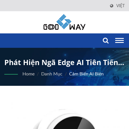
VIỆT
Togg
navi
Phát Hiện Ngã Edge AI Tiên Tiến
Cho Chăm Sóc Và An Toàn Người
Home
/
Danh Mục
/
Cảm Biến AI Biên
Cao Tuổi