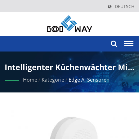
DEUTSCH
Togg
navi
Intelligenter Küchenwächter Mit
KI-Gestützter
Home
/
Kategorie
/
Edge AI-Sensoren
Gefahrenerkennung