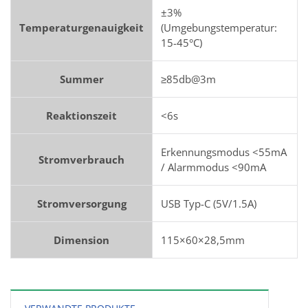
±3%
Temperaturgenauigkeit
(Umgebungstemperatur:
15-45°C)
Summer
≥85db@3m
Reaktionszeit
<6s
Erkennungsmodus <55mA
Stromverbrauch
/ Alarmmodus <90mA
Stromversorgung
USB Typ-C (5V/1.5A)
Dimension
115×60×28,5mm