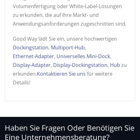
Volumenfertigung oder White-Label-Lösungen
zu erkunden, die auf Ihre Markt- und
Anwendungsanforderungen zugeschnitten sind.
Good Way lädt Sie ein, unsere hochwertigen
Dockingstation
,
Multiport-Hub
,
Ethernet-Adapter
,
Universelles Mini-Dock
,
Display-Adapter
,
Display-Dockingstation
,
Hub
zu
erkunden.
Kontaktieren Sie uns
für weitere
Details!
Haben Sie Fragen Oder Benötigen Sie
Eine Unternehmensberatung?