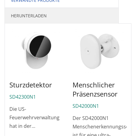
VERWANDTE PRODUKTE
HERUNTERLADEN
Sturzdetektor
Menschlicher
Präsenzsensor
SD42300N1
SD42000N1
Die US-
Feuerwehrverwaltung
Der SD42000N1
hat in der
Menschenerkennungssens
Vergangenheit
ist für eine ultra-