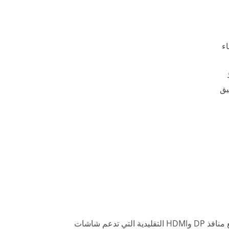
ساء
ذ
 الميناء المزدوج USB-C الرفيق
محطة الإرساء DUD3520 USB-C مصممة لتسهيل توسيع الشاشة المزدوجة، مع منافذ DP وHDMI التقليدية التي تدعم شاشات