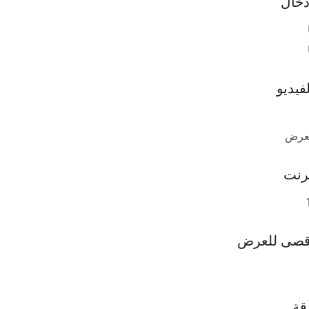
دخال
فيديو
لعرض
ثرنت
أقصى للعرض
قة