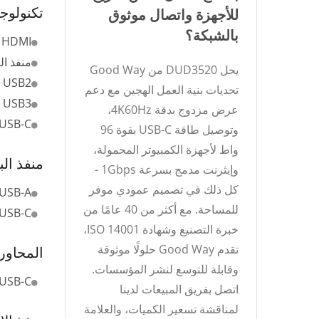
تكنولوجي
للأجهزة واتصال موثوق
بالشبكة؟
HDMI
منفذ ا
يحل DUD3520 من Good Way
USB2
تحديات بنية العمل الهجين مع دعم
USB3
عرض مزدوج بدقة 4K60Hz،
USB-C
وتوصيل طاقة USB-C بقوة 96
واط لأجهزة الكمبيوتر المحمولة،
منفذ الب
وإيثرنت مدمج بسرعة 1Gbps -
كل ذلك في تصميم عمودي موفر
USB-A
للمساحة. مع أكثر من 40 عامًا من
USB-C
خبرة التصنيع وشهادة ISO 14001،
تقدم Good Way حلولًا موثوقة
المحاور
وقابلة للتوسع لنشر المؤسسات.
USB-C
اتصل بفريق المبيعات لدينا
لمناقشة تسعير الكميات، والعلامة