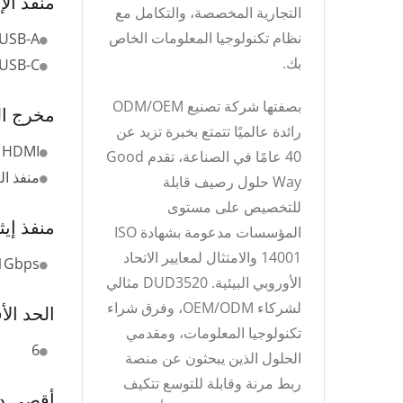
منفذ الإ
التجارية المخصصة، والتكامل مع
نظام تكنولوجيا المعلومات الخاص
USB-A
بك.
USB-C
بصفتها شركة تصنيع ODM/OEM
مخرج ال
رائدة عالميًا تتمتع بخبرة تزيد عن
HDMI
40 عامًا في الصناعة، تقدم Good
منفذ ا
Way حلول رصيف قابلة
للتخصيص على مستوى
منفذ إي
المؤسسات مدعومة بشهادة ISO
14001 والامتثال لمعايير الاتحاد
1Gbps
الأوروبي البيئية. DUD3520 مثالي
لشركاء OEM/ODM، وفرق شراء
الحد ال
تكنولوجيا المعلومات، ومقدمي
6
الحلول الذين يبحثون عن منصة
ربط مرنة وقابلة للتوسع تتكيف
أقصى د