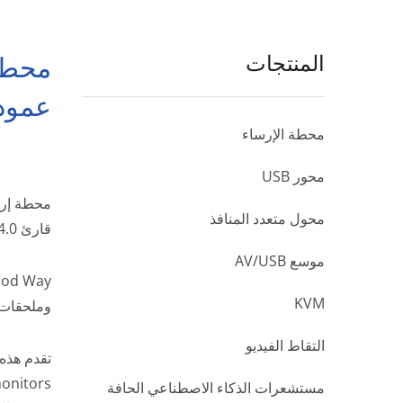
المنتجات
عمود
محطة الإرساء
محور USB
محول متعدد المنافذ
قارئ SD4.0 - شحن PD96W - تصميم عمودي
موسع AV/USB
KVM
وملحقات الكمبيو
التقاط الفيديو
مستشعرات الذكاء الاصطناعي الحافة