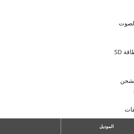
لصوت
قة SD
لشحن
فات
الموديل