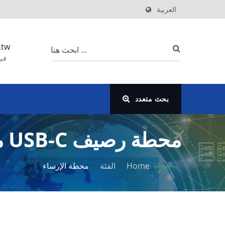
العربية
.tw
بحث متعدد
محطة رصيف USB-C مزدوجة 4K بتصميم عمودي
Home
/
الفئة
/
محطة الإرساء