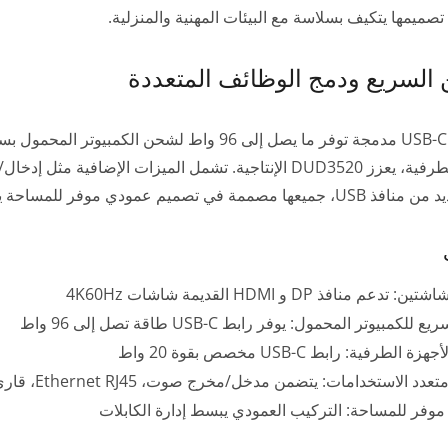
السريع ودمج الوظائف المتعددة
محطة Thunderbolt 5 الكاملة
تدعم منافذ DP و HDMI القديمة شاشات 4K60Hz
كمبيوتر المحمول: يوفر رابط USB-C طاقة تصل إلى 96 واط
الطرفية: رابط USB-C مخصص بقوة 20 واط
الاستخدامات: يتضمن مدخل/مخرج صوت، Ethernet RJ45، قارئ بطاقة SD، والعديد من منافذ USB
وفر للمساحة: التركيب العمودي يبسط إدارة الكابلات