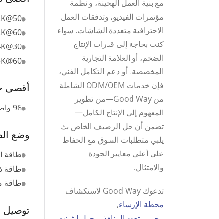
مع بنية العمل الهجينة، وأنظمة
مؤتمرات الفيديو، وتدفقات العمل
2K@50
الاحترافية متعددة الشاشات. سواء
2K@60
كنت بحاجة إلى قدرات الإنتاج
4K@30
الضخم، أو العلامة التجارية
4K@60
المخصصة، أو دعم التكامل الفني،
فإن خدمات ODM/OEM الشاملة
أقصى خر
من Good Way—من تطوير
96 واط
المفهوم إلى الإنتاج الكامل—
تضمن أن حل الرصيف الخاص بك
وضع الط
يلبي متطلبات السوق مع الحفاظ
على أعلى معايير الجودة
طاقة ال
والامتثال.
طاقة ذا
طاقة م
تدعوك Good Way لاستكشاف
محطة الإرساء
,
توصيل ا
محور متعدد المنافذ
,
محول إيثرنت