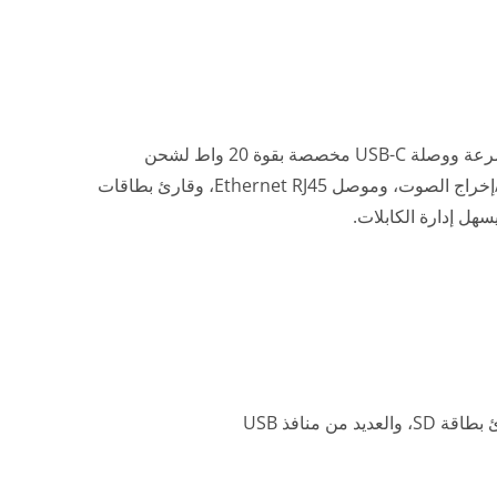
مع وصلة USB-C مدمجة توفر ما يصل إلى 96 واط لشحن الكمبيوتر المحمول بسرعة ووصلة USB-C مخصصة بقوة 20 واط لشحن
الأجهزة الطرفية، يعزز DUD3520 الإنتاجية. تشمل الميزات الإضافية مثل إدخال/إخراج الصوت، وموصل Ethernet RJ45، وقارئ بطاقات
Dongle العرض اللاسلكي P2P