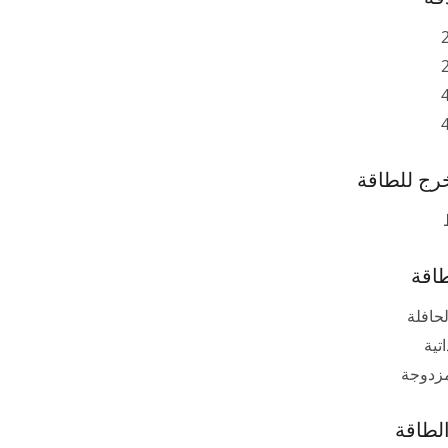
ج للطاقة
اقة
حافلة
تية
زدوجة
لطاقة