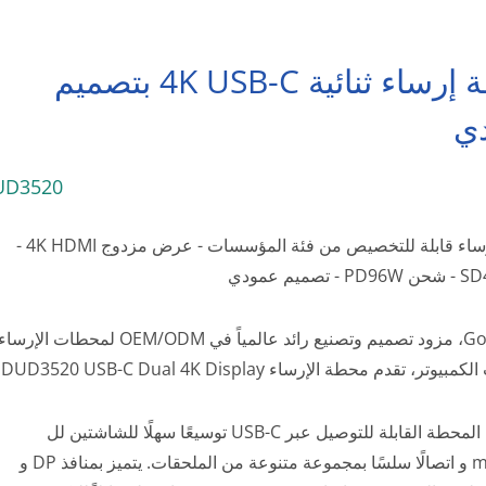
محطة إرساء ثنائية 4K USB-C بتصميم
ي
UD3520
محطة إرساء قابلة للتخصيص من فئة المؤسسات - عرض مزدوج 4K HDMI -
Good Way، مزود تصميم وتصنيع رائد عالمياً في OEM/ODM لمحطات الإرسا
تر، تقدم محطة الإرساء DUD3520 USB-C Dual 4K Display.
تقدم هذه المحطة القابلة للتوصيل عبر USB-C توسيعًا سهلًا للشاشتين لل
monitors و اتصالًا سلسًا بمجموعة متنوعة من الملحقات. يتميز بمنافذ DP و