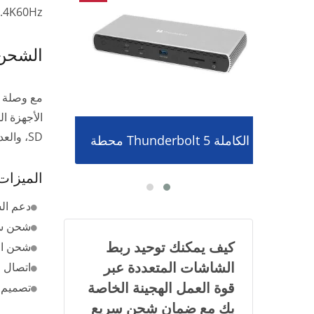
4K60Hz. تصميمها يتكيف بسلاسة مع البيئات المهنية والمنزلية.
الشحن 
SD، والعديد من منافذ USB، جميعها مصممة في تصميم عمودي موفر للمساحة يسهل إدارة الكابلات.
محطة Thunderbolt 5 الكاملة
Dongle العرض اللاسلكي P2P
الميزات
دعم الشاشتين: 
شحن سريع لل
كيف يمكنك توحيد ربط
شحن الأجهزة 
الشاشات المتعددة عبر
اتصال متعدد 
قوة العمل الهجينة الخاصة
تصميم م
بك مع ضمان شحن سريع