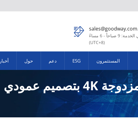
sales@goodway.com
في الخدمة: 9 صباحاً - 6 مساءً
(UTC+8)
المستثمرون
ESG
دعم
حول
أخبار