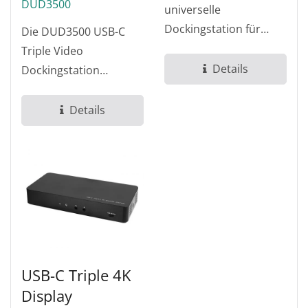
DUD3500
universelle
Dockingstation für
Die DUD3500 USB-C
Laptops mit drei 4K-
Triple Video
Displays, die Ihre
Details
Dockingstation
Produktivität...
integriert die
DisplayLink- und USB-C
Details
Alt-Mode-
Technologien,...
USB-C Triple 4K
Display