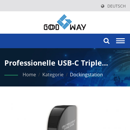
DEUTSCH
Togg
navi
Professionelle USB-C Triple
Display Dockingstation Mit
Home
/
Kategorie
/
Dockingstation
Vertikalem Design.