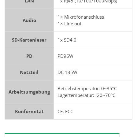
LAN
1x RJ45 (10/100/1000Mbps)
1× Mikrofonanschluss
Audio
1× Line out
SD-Kartenleser
1x SD4.0
PD
PD96W
Netzteil
DC 135W
Betriebstemperatur: 0~35°C
Arbeitsumgebung
Lagertemperatur: -20~70°C
Konformität
CE, FCC