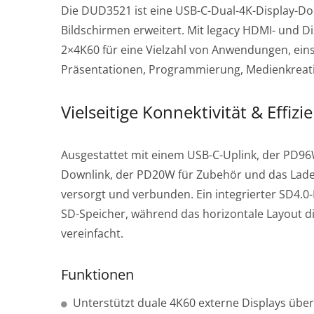
Die DUD3521 ist eine USB-C-Dual-4K-Display-Dock
Bildschirmen erweitert. Mit legacy HDMI- und D
2×4K60 für eine Vielzahl von Anwendungen, ein
Präsentationen, Programmierung, Medienkreat
Vielseitige Konnektivität & Effizi
Ausgestattet mit einem USB-C-Uplink, der PD96
Drahtloser P2P-Display-
Thu
Downlink, der PD20W für Zubehör und das Laden
Dongle
versorgt und verbunden. Ein integrierter SD4.0-K
SD-Speicher, während das horizontale Layout di
vereinfacht.
Funktionen
Unterstützt duale 4K60 externe Displays übe