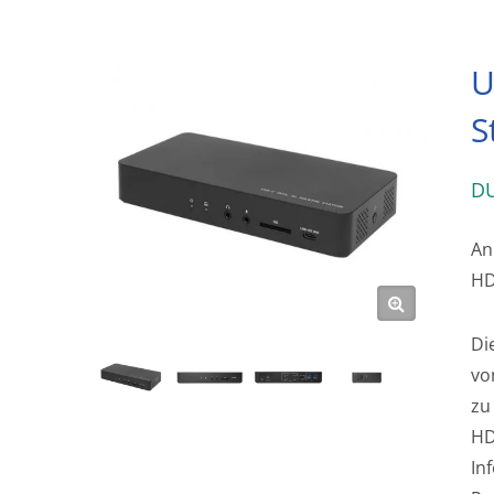
U
S
D
An
HD
Di
vo
zu
HD
In