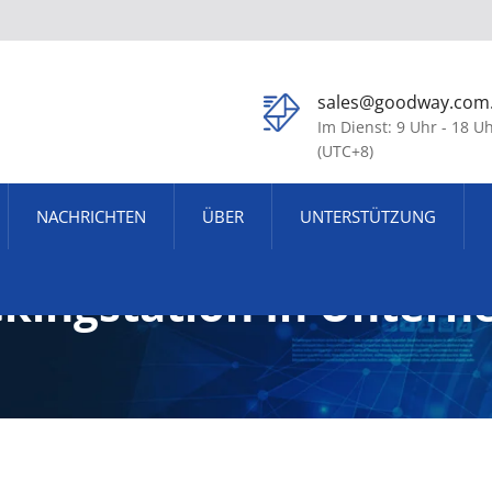
sales@goodway.com
Im Dienst: 9 Uhr - 18 U
(UTC+8)
NACHRICHTEN
ÜBER
UNTERSTÜTZUNG
ckingstation In Unter
livery