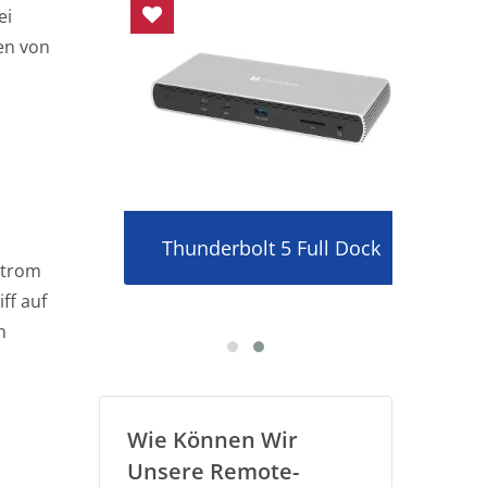
ei
en von
ay-
Thunderbolt 5 Full Dock
Dr
Strom
ff auf
h
Wie Können Wir
Unsere Remote-