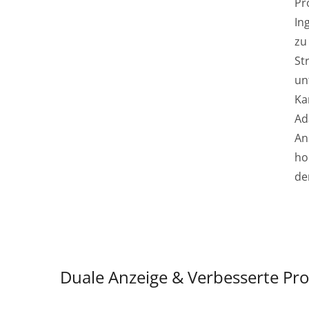
Pr
In
zu
St
un
Ka
Ad
An
ho
de
Duale Anzeige & Verbesserte Pro