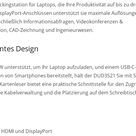
ingstation für Laptops, die Ihre Produktivität auf bis zu dr
isplayPort-Anschlüssen unterstützt sie maximale Auflösung
schließlich Informationsabfragen, Videokonferenzen &
ion, CAD-Zeichnung und Ingenieurwesen.
entes Design
W unterstützt, um Ihr Laptop aufzuladen, und einem USB-C-
nderbolt 5 Full Dock
Drahtloser P2P-Displ
 von Smartphones bereitstellt, hält der DUD3521 Sie mit 
Dongle
artenleser bietet eine praktische Schnittstelle für den Zugri
e Kabelverwaltung und die Platzierung auf dem Schreibtisc
r HDMI und DisplayPort