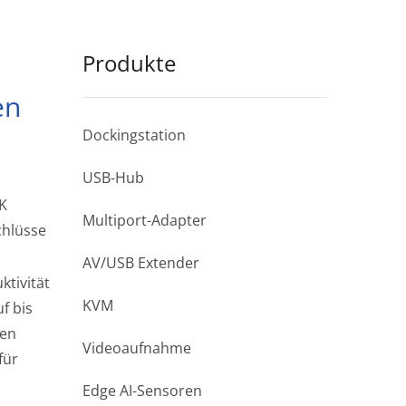
Produkte
en
Dockingstation
USB-Hub
4K
Multiport-Adapter
chlüsse
AV/USB Extender
ktivität
KVM
f bis
hen
Videoaufnahme
für
Edge AI-Sensoren