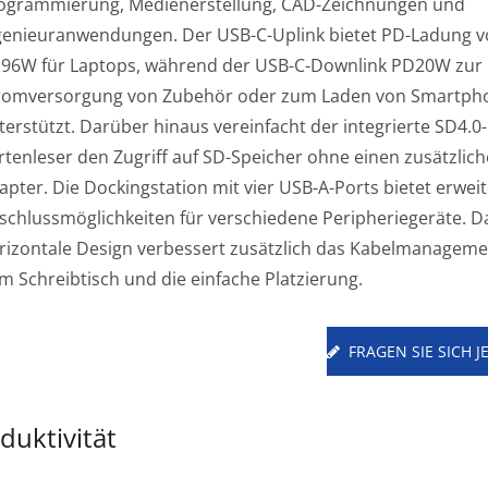
ogrammierung, Medienerstellung, CAD-Zeichnungen und
genieuranwendungen. Der USB-C-Uplink bietet PD-Ladung v
 96W für Laptops, während der USB-C-Downlink PD20W zur
romversorgung von Zubehör oder zum Laden von Smartph
terstützt. Darüber hinaus vereinfacht der integrierte SD4.0-
rtenleser den Zugriff auf SD-Speicher ohne einen zusätzlic
apter. Die Dockingstation mit vier USB-A-Ports bietet erweit
schlussmöglichkeiten für verschiedene Peripheriegeräte. D
rizontale Design verbessert zusätzlich das Kabelmanageme
m Schreibtisch und die einfache Platzierung.
FRAGEN SIE SICH J
duktivität