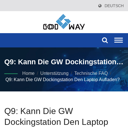
DEUTSCH
Togg
navi
Q9: Kann Die GW Dockingstation
Den Laptop Aufladen?
Home
/
Unterstützung
/
Technische FAQ
/
Q9: Kann Die GW Dockingstation Den Laptop Aufladen?
Q9: Kann Die GW
Dockingstation Den Laptop