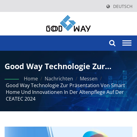
DEUTSCH
Togg
navi
Good Way Technologie Zur
Präsentation Von Smart Home
Home
/
Nachrichten
/
Messen
/
Good Way Technologie Zur Präsentation Von Smart
Und Innovationen In Der
Home Und Innovationen In Der Altenpflege Auf Der
CEATEC 2024
Altenpflege Auf Der CEATEC 2024