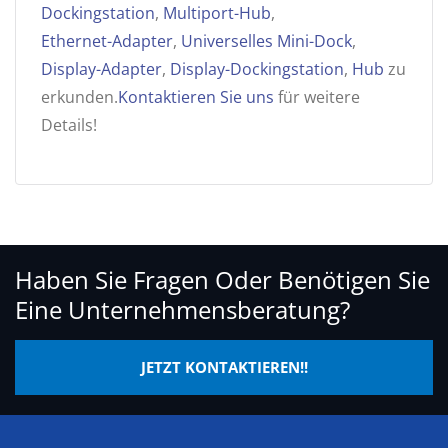
Dockingstation
,
Multiport-Hub
,
Ethernet-Adapter
,
Universelles Mini-Dock
,
Display-Adapter
,
Display-Dockingstation
,
Hub
zu
erkunden.
Kontaktieren Sie uns
für weitere
Details!
Haben Sie Fragen Oder Benötigen Sie
Eine Unternehmensberatung?
JETZT KONTAKTIEREN!!